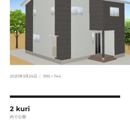
投
フ
2020年3月24日
995 × 744
稿
ル
日:
サ
イ
ズ
投
2 kuri
稿
内で公開
ナ