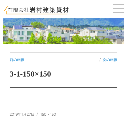
佐賀 唐津 新築・建売・賃貸・テナントのことならお気軽にご相談ください。
前の画像
次の画像
3-1-150×150
投
フ
2019年1月27日
150 × 150
稿
ル
日:
サ