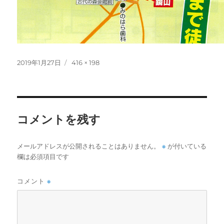
投
フ
2019年1月27日
416 × 198
稿
ル
日:
サ
イ
ズ
コメントを残す
※
メールアドレスが公開されることはありません。
が付いている
欄は必須項目です
コメント
※