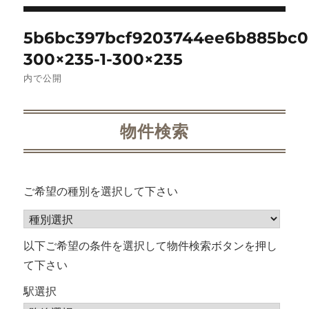
投
5b6bc397bcf9203744ee6b885bc0
稿
300×235-1-300×235
ナ
内で公開
ビ
物件検索
ゲ
ー
ご希望の種別を選択して下さい
シ
ョ
以下ご希望の条件を選択して物件検索ボタンを押し
ン
て下さい
駅選択