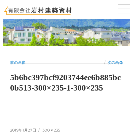
佐賀 唐津 新築・建売・賃貸・テナントのことならお気軽にご相談ください。
前の画像
次の画像
5b6bc397bcf9203744ee6b885bc
0b513-300×235-1-300×235
投
フ
2019年1月27日
300 × 235