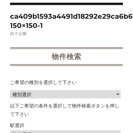
投
ca409b1593a4491d18292e29ca6b6
稿
150×150-1
ナ
内で公開
ビ
物件検索
ゲ
ー
ご希望の種別を選択して下さい
シ
ョ
以下ご希望の条件を選択して物件検索ボタンを押し
ン
て下さい
駅選択