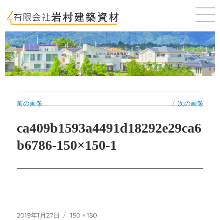
佐賀 唐津 新築・建売・賃貸・テナントのことならお気軽にご相談ください。
前の画像
次の画像
ca409b1593a4491d18292e29ca6
b6786-150×150-1
投
フ
2019年1月27日
150 × 150