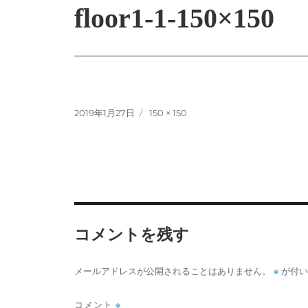
floor1-1-150×150
投
フ
2019年1月27日
150 × 150
稿
ル
日:
サ
イ
ズ
コメントを残す
※
メールアドレスが公開されることはありません。
が付い
コメント
※