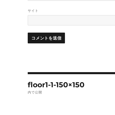
サイト
投
floor1-1-150×150
稿
内で公開
ナ
ビ