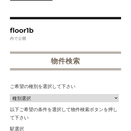
投
floor1b
稿
内で公開
ナ
ビ
物件検索
ゲ
ー
ご希望の種別を選択して下さい
シ
ョ
以下ご希望の条件を選択して物件検索ボタンを押し
て下さい
ン
駅選択