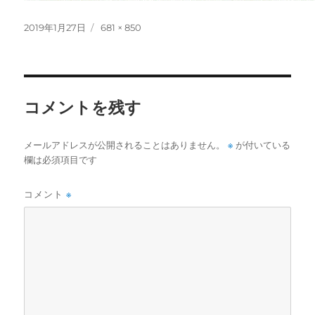
投
フ
2019年1月27日
681 × 850
稿
ル
日:
サ
イ
ズ
コメントを残す
※
メールアドレスが公開されることはありません。
が付いている
欄は必須項目です
コメント
※