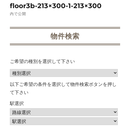
floor3b-213×300-1-213×300
稿
内で公開
ナ
ビ
物件検索
ゲ
ー
ご希望の種別を選択して下さい
シ
ョ
以下ご希望の条件を選択して物件検索ボタンを押し
て下さい
ン
駅選択