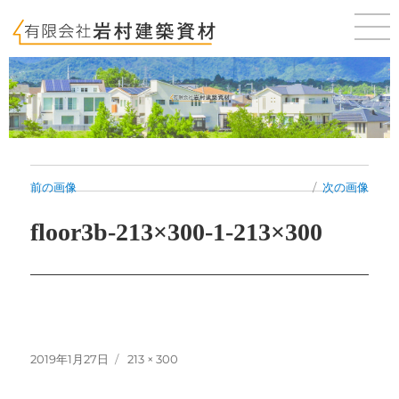
佐賀 唐津 新築・建売・賃貸・テナントのことならお気軽にご相談ください。
前の画像
次の画像
floor3b-213×300-1-213×300
投
フ
2019年1月27日
213 × 300
稿
ル
日:
サ