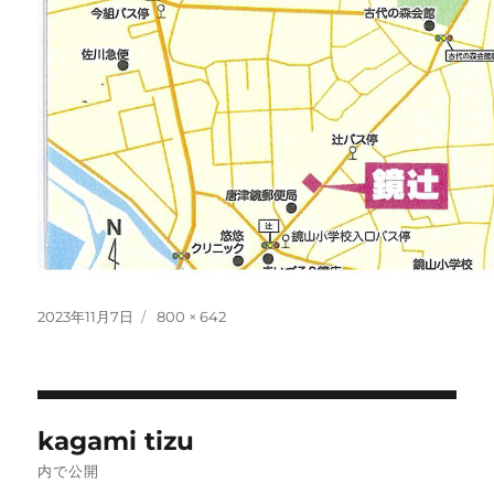
投
フ
2023年11月7日
800 × 642
稿
ル
日:
サ
イ
ズ
投
kagami tizu
稿
内で公開