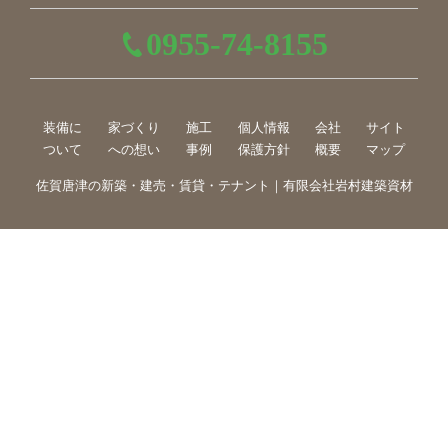
0955-74-8155
装備に
家づくり
施工
個人情報
会社
サイト
ついて
への想い
事例
保護方針
概要
マップ
佐賀唐津の新築・建売・賃貸・テナント｜有限会社岩村建築資材