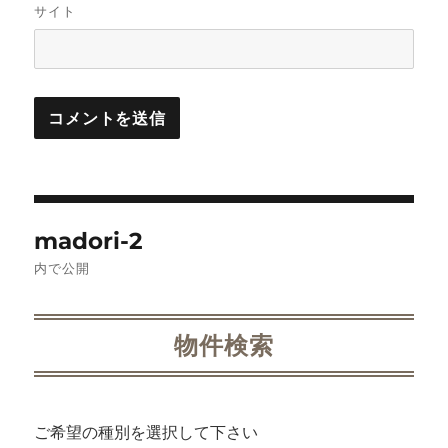
サイト
投
madori-2
稿
内で公開
ナ
ビ
物件検索
ゲ
ー
ご希望の種別を選択して下さい