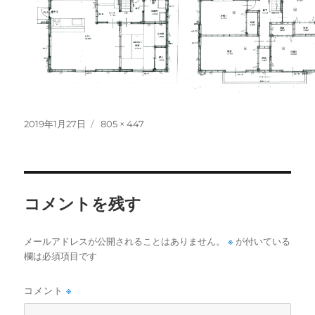
投
フ
2019年1月27日
805 × 447
稿
ル
日:
サ
イ
ズ
コメントを残す
※
メールアドレスが公開されることはありません。
が付いている
欄は必須項目です
コメント
※