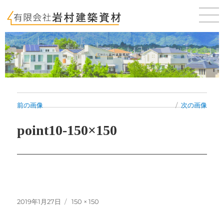
佐賀 唐津 新築・建売・賃貸・テナントのことならお気軽にご相談ください。
前の画像
次の画像
point10-150×150
投
フ
2019年1月27日
150 × 150
稿
ル
日:
サ