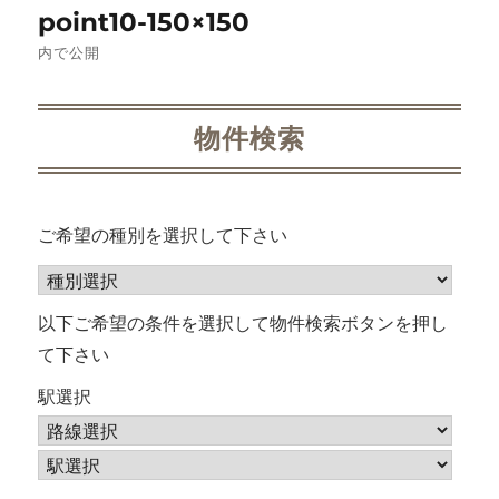
point10-150×150
稿
内で公開
ナ
ビ
物件検索
ゲ
ー
ご希望の種別を選択して下さい
シ
ョ
以下ご希望の条件を選択して物件検索ボタンを押し
て下さい
ン
駅選択