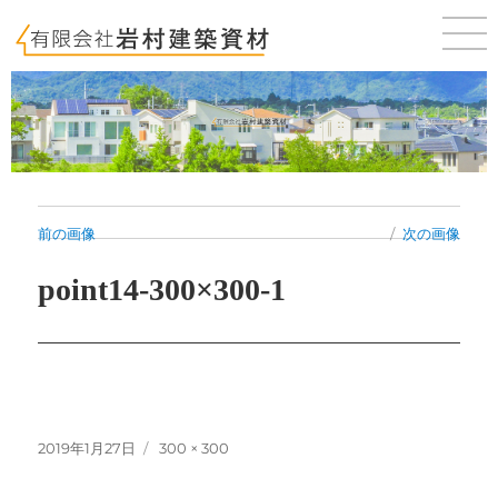
佐賀 唐津 新築・建売・賃貸・テナントのことならお気軽にご相談ください。
前の画像
次の画像
point14-300×300-1
投
フ
2019年1月27日
300 × 300
稿
ル
日:
サ