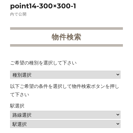
point14-300×300-1
稿
内で公開
ナ
ビ
物件検索
ゲ
ー
ご希望の種別を選択して下さい
シ
ョ
以下ご希望の条件を選択して物件検索ボタンを押し
て下さい
ン
駅選択