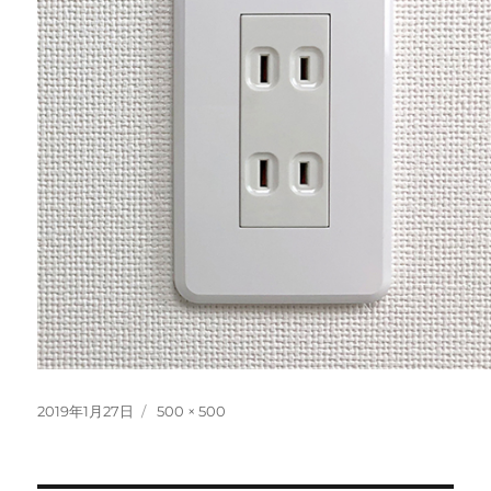
投
フ
2019年1月27日
500 × 500
稿
ル
日:
サ
イ