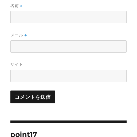
名前
※
メール
※
サイト
投
point17