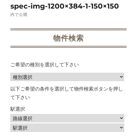
spec-img-1200×384-1-150×150
稿
内で公開
ナ
ビ
物件検索
ゲ
ー
ご希望の種別を選択して下さい
シ
ョ
以下ご希望の条件を選択して物件検索ボタンを押し
て下さい
ン
駅選択