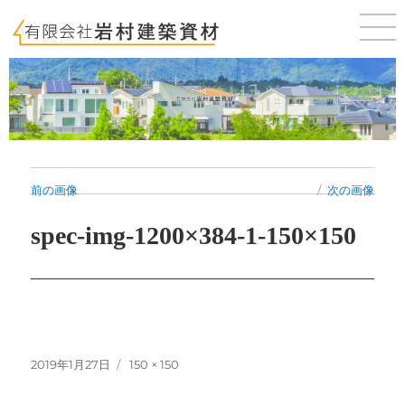
佐賀 唐津 新築・建売・賃貸・テナントのことならお気軽にご相談ください。
前の画像
次の画像
spec-img-1200×384-1-150×150
投
フ
2019年1月27日
150 × 150
稿
ル
日:
サ