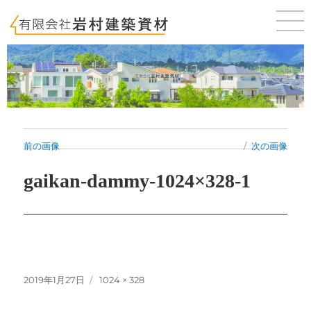
佐賀 唐津 新築・建売・賃貸・テナントのことならお気軽にご相談ください。
前の画像
次の画像
gaikan-dammy-1024×328-1
投
フ
2019年1月27日
1024 × 328
稿
ル
日:
サ