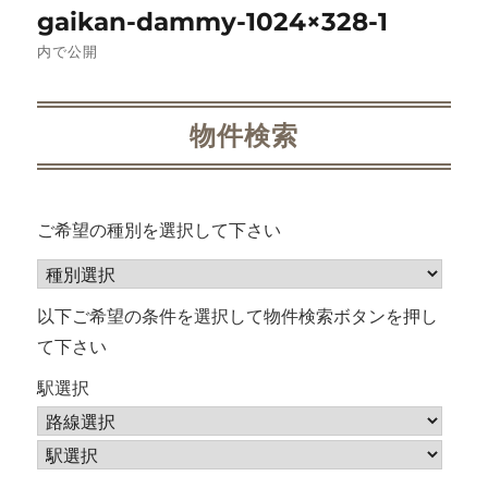
gaikan-dammy-1024×328-1
稿
内で公開
ナ
ビ
物件検索
ゲ
ー
ご希望の種別を選択して下さい
シ
ョ
以下ご希望の条件を選択して物件検索ボタンを押し
て下さい
ン
駅選択