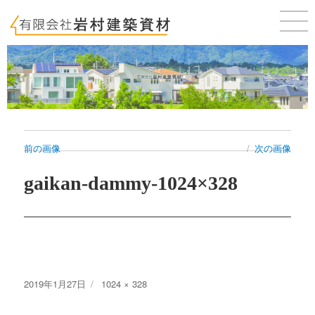
佐賀 唐津 新築・建売・賃貸・テナントのことならお気軽にご相談ください。
前の画像
次の画像
gaikan-dammy-1024×328
投
フ
2019年1月27日
1024 × 328
稿
ル
日:
サ