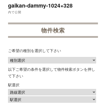
投
gaikan-dammy-1024×328
稿
内で公開
ナ
物件検索
ビ
ゲ
ー
ご希望の種別を選択して下さい
シ
ョ
以下ご希望の条件を選択して物件検索ボタンを押し
て下さい
ン
駅選択