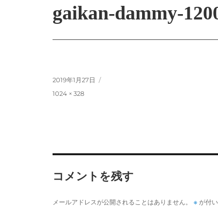
gaikan-dammy-120
投
2019年1月27日
稿
フ
1024 × 328
日:
ル
サ
イ
ズ
コメントを残す
※
メールアドレスが公開されることはありません。
が付い