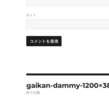
サイト
投
gaikan-dammy-1200×38
稿
内で公開
ナ